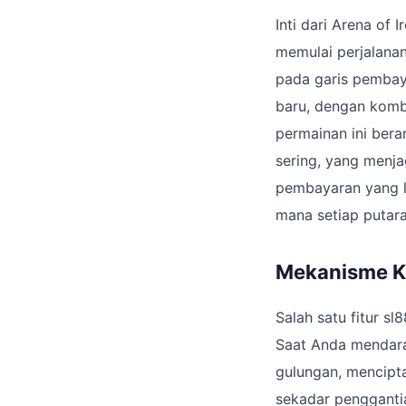
Inti dari Arena of
memulai perjalana
pada garis pembaya
baru, dengan kombi
permainan ini ber
sering, yang menj
pembayaran yang le
mana setiap putara
Mekanisme K
Salah satu fitur s
Saat Anda mendara
gulungan, mencipta
sekadar penggantia