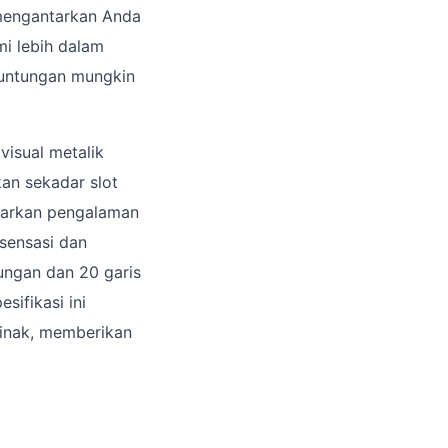
mengantarkan Anda
i lebih dalam
runtungan mungkin
visual metalik
kan sekadar slot
awarkan pengalaman
sensasi dan
lungan dan 20 garis
ifikasi ini
 jinak, memberikan