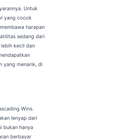
ayarannya. Untuk
ol yang cocok
ran membawa harapan
tilitas sedang dari
ebih kecil dan
 mendapatkan
n yang menarik, di
ascading Wins.
kan lenyap dari
ni bukan hanya
aran berbayar