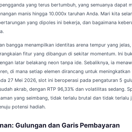
 pengganda yang terus bertumbuh, yang semuanya dapat 
ngan manis hingga 10.000x taruhan Anda. Mari kita selam
ertarungan yang dipoles ini bekerja, dan bagaimana kebe
a.
an bangga menampilkan identitas arena tempur yang jelas, 
rangkaian fitur yang dibangun di sekitar momentum. Ini bu
 dengan latar belakang neon tanpa ide. Sebaliknya, ia men
ren, di mana setiap elemen dirancang untuk meningkatkan 
 pada 27 Mei 2026, slot ini beroperasi pada pengaturan 5 gu
dah akrab, dengan RTP 96,33% dan volatilitas sedang. Spes
aman yang seimbang, tidak terlalu brutal dan tidak terlalu
enuju potensi hadiah.
nan: Gulungan dan Garis Pembayaran