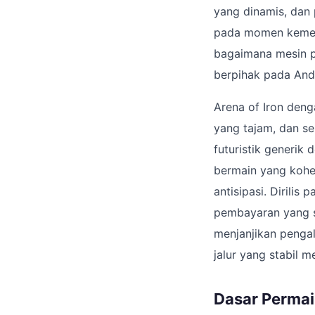
yang dinamis, dan
pada momen kemena
bagaimana mesin p
berpihak pada And
Arena of Iron deng
yang tajam, dan se
futuristik generik
bermain yang kohe
antisipasi. Dirilis
pembayaran yang su
menjanjikan pengal
jalur yang stabil m
Dasar Permai