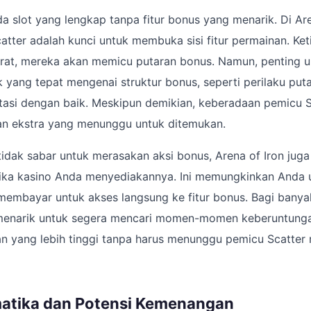
da slot yang lengkap tanpa fitur bonus yang menarik. Di Are
atter adalah kunci untuk membuka sisi fitur permainan. Ket
at, mereka akan memicu putaran bonus. Namun, penting un
k yang tepat mengenai struktur bonus, seperti perilaku puta
asi dengan baik. Meskipun demikian, keberadaan pemicu S
an ekstra yang menunggu untuk ditemukan.
idak sabar untuk merasakan aksi bonus, Arena of Iron jug
jika kasino Anda menyediakannya. Ini memungkinkan Anda 
embayar untuk akses langsung ke fitur bonus. Bagi banyak
menarik untuk segera mencari momen-momen keberuntunga
n yang lebih tinggi tanpa harus menunggu pemicu Scatter
atika dan Potensi Kemenangan