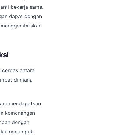
anti bekerja sama.
gan dapat dengan
g menggembirakan
ksi
 cerdas antara
empat di mana
akan mendapatkan
kan kemenangan
ambah dengan
ulai menumpuk,